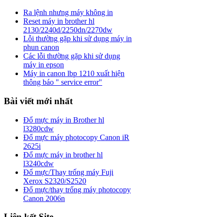
Ra lệnh nhưng máy không in
Reset máy in brother hl
2130/2240d/2250dn/2270dw
Lỗi thường gặp khi sử dụng máy in
phun canon
Các lỗi thường gặp khi sử dụng
máy in epson
Máy in canon lbp 1210 xuất hiện
thông báo " service error"
Bài viết mới nhất
Đổ mực máy in Brother hl
l3280cdw
Đổ mực máy photocopy Canon iR
2625i
Đổ mực máy in brother hl
l3240cdw
Đổ mực/Thay trống máy Fuji
Xerox S2320/S2520
Đổ mực/thay trống máy photocopy
Canon 2006n
Liên kết Site