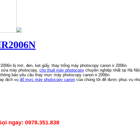
IR2006N
r2006n bị mờ, đen, kẹt giấy, thay trống máy photocopy canon ir 2006n.
, sửa máy photocopy,
cho thuê máy photocopy
chuyên nghiệp nhất tại Hà Nội
ỏ thông báo yêu cầu thay mực máy photocopy canon ir 2006n.
gay dịch vụ
đổ mực máy photocopy canon
của chúng tôi để được phục vụ nhan
Gọi ngay: 0978.351.838