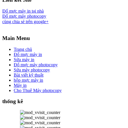
Đổ mực máy in tại nhà
Đổ mực máy photocopy
cùng chia sẻ trên google+
Main Menu
Trang chủ
Đổ mực máy in
Sửa máy in
Đổ mực máy photocopy
Sửa máy photocopy
Bài viết kỹ thuật
hộp mực máy in
Máy in
Cho Thuê Máy photocopy
thống kê