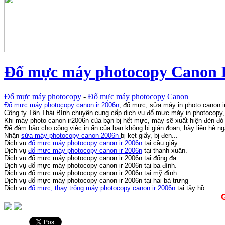
Đổ mực máy photocopy Canon 
Đổ mực máy photocopy
-
Đổ mực máy photocopy Canon
Đổ mực máy photocopy canon ir 2006n
, đổ mực, sửa máy in photo canon i
Công ty Tân Thái BÌnh chuyên cung cấp dịch vụ đổ mực máy in photocopy
Khi máy photo canon ir2006n của bạn bị hết mực, máy sẽ xuất hiện đèn đ
Để đảm bảo cho công việc in ấn của bạn không bị gián đoạn, hãy liên hệ n
Nhận
sửa máy photocopy canon 2006n
bị kẹt giấy, bị đen...
Dịch vụ
đổ mực máy photocopy canon ir 2006n
tại cầu giấy.
Dịch vụ
đổ mực máy photocopy canon ir 2006n
tại thanh xuân.
Dịch vụ đổ mực máy photocopy canon ir 2006n tại đống đa.
Dịch vụ đổ mực máy photocopy canon ir 2006n tại ba đình.
Dịch vụ đổ mực máy photocopy canon ir 2006n tại mỹ đình.
Dịch vụ đổ mực máy photocopy canon ir 2006n tại hai bà trưng
Dịch vụ
đổ mực, thay trống máy photocopy canon ir 2006n
tại tây hồ...