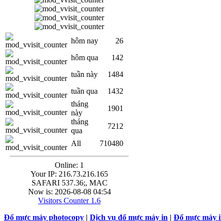
hôm nay
26
hôm qua
142
tuần này
1484
tuần qua
1432
tháng
1901
này
tháng
7212
qua
All
710480
Online: 1
Your IP: 216.73.216.165
SAFARI 537.36;, MAC
Now is: 2026-08-08 04:54
Visitors Counter 1.6
Đổ mực máy photocopy
|
Dịch vụ đổ mực máy in
|
Đổ mực máy in