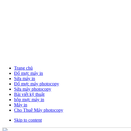
Trang chủ
Đổ mực máy in
Sửa máy in
Đổ mực máy photocopy
Sửa máy photocopy
Bài viết kỹ thuật
hộp mực máy in
Máy in
Cho Thuê Máy photocopy
Skip to content