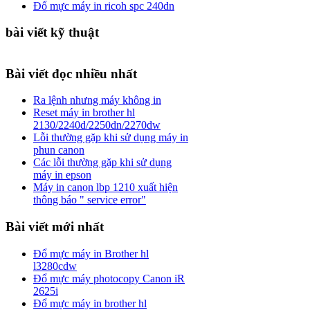
Đổ mực máy in ricoh spc 240dn
bài viết kỹ thuật
Bài viết đọc nhiều nhất
Ra lệnh nhưng máy không in
Reset máy in brother hl
2130/2240d/2250dn/2270dw
Lỗi thường gặp khi sử dụng máy in
phun canon
Các lỗi thường gặp khi sử dụng
máy in epson
Máy in canon lbp 1210 xuất hiện
thông báo " service error"
Bài viết mới nhất
Đổ mực máy in Brother hl
l3280cdw
Đổ mực máy photocopy Canon iR
2625i
Đổ mực máy in brother hl