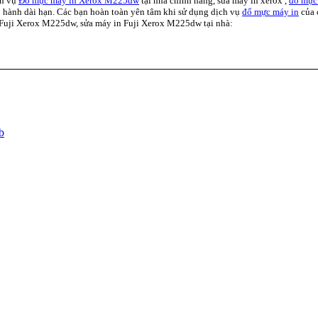
ch vụ
Đổ mực máy in Xerox M225dw
tại nhà chính hãng, sửa máy in xerox ,
đổ mực
 hành dài hạn. Các bạn hoàn toàn yên tâm khi sử dụng dịch vụ
đổ mực máy in
của 
n Fuji Xerox M225dw, sửa máy in Fuji Xerox M225dw tại nhà:
b