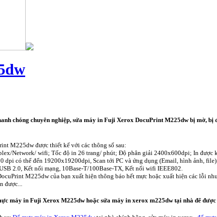
25dw
anh chóng chuyên nghiệp, sửa máy in
Fuji Xerox DocuPrint M225dw
bị mờ, bị 
int M225dw được thiết kế với các thông số sau:
lex/Network/ wifi; Tốc độ in 26 trang/ phút; Độ phân giải 2400x600dpi; In được 
00 dpi có thể đến 19200x19200dpi, Scan tới PC và ứng dụng (Email, hình ảnh, file
USB 2.0, Kết nối mạng, 10Base-T/100Base-TX, Kết nối wifi IEEE802.
ocuPrint M225dw của bạn xuất hiện thông báo hết mực hoặc xuất hiện các lỗi như 
n được...
 mực máy in Fuji Xerox M225dw hoặc sửa máy in xerox m225dw tại nhà để được 