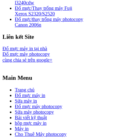
l3240cdw
Đổ mực/Thay trống máy Fuji
Xerox S2320/S2520
Đổ mực/thay trống máy photocopy
Canon 2006n
Liên kết Site
Đổ mực máy in tại nhà
Đổ mực máy photocopy
cùng chia sẻ trên google+
Main Menu
Trang chủ
Đổ mực máy in
Sửa máy in
Đổ mực máy photocopy
Sửa máy photocopy
Bài viết kỹ thuật
hộp mực máy in
Máy in
Cho Thuê Máy photocopy