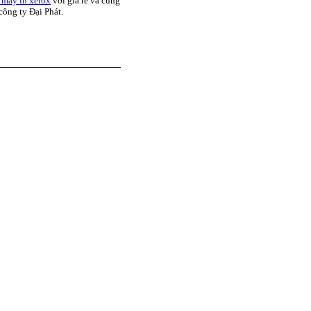
 máy in xerox
với giá rẻ và cung
công ty Đại Phát.