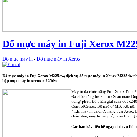
Đổ mực máy in Fuji Xerox M2
Đổ mực máy in
-
Đổ mực máy in Xerox
Đổ mực máy in Fuji Xerox M225dw, dịch vụ đổ mực máy in Xerox M225dw nh
hộp mực máy in xerox m225dw.
Máy in đa chức năng Fuji Xerox DocuPr
Đa chức năng In/ Photo / Scan màu/ Dup
trang/ phút; Độ phân giải scan 600x24
ControlCenter; Bộ nhớ 64MB; Kết nối 
* Khi máy in đa chức năng Fuji Xerox D
chấm đen, máy bị kẹt giấy, máy không i
Các bạn hãy liên hệ ngay dịch vụ Đổ