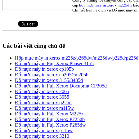
Công ty chúng tôi chuyên cung cấp dị
cấp
hộp mực máy in xerox m225dw
bảo
Chi tiết liên hệ dịch vụ Đổ mực máy i
Các bài viết cùng chủ đề
Hộp mực máy in xerox m225z/p265dw/m225dw/p225d/p225d
Đổ mực máy in Fuji Xerox Phaser 3155
Đổ mực máy in xerox cp105b
Đổ mực máy in xerox cp205/cm205b
Đổ mực máy in xerox 3155/3435d
Đổ mực máy in Fuji Xerox Docuprint CP305d
Đổ mực máy in xerox 2065
Đổ mực máy in xerox 3055
Đổ mực máy in xerox p225d
Đổ mực máy in xerox m115w
Đổ mực máy in Fuji Xerox M225z
Đổ mực máy in Fuji Xerox P225db
Đổ mực máy in Fuji Xerox P265dw
Đổ mực máy in xerox p115w
Đổ mực máy in xerox 3210