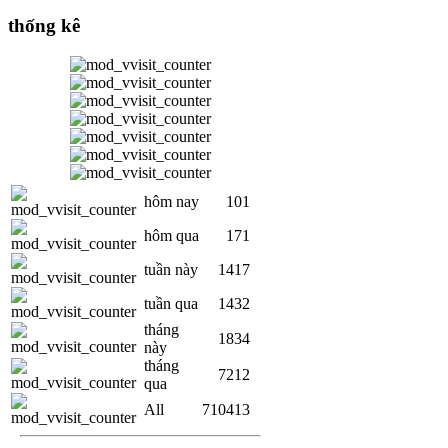
thống kê
hôm nay
101
hôm qua
171
tuần này
1417
tuần qua
1432
tháng
1834
này
tháng
7212
qua
All
710413