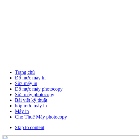
Trang chủ
Đổ mực máy in
Sửa máy in
Đổ mực máy photocopy
Sửa máy photocopy
Bài viết kỹ thuật
hộp mực máy in
Máy in
Cho Thuê Máy photocopy
Skip to content