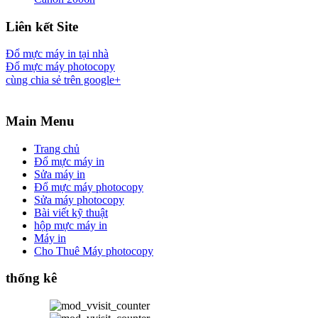
Liên kết Site
Đổ mực máy in tại nhà
Đổ mực máy photocopy
cùng chia sẻ trên google+
Main Menu
Trang chủ
Đổ mực máy in
Sửa máy in
Đổ mực máy photocopy
Sửa máy photocopy
Bài viết kỹ thuật
hộp mực máy in
Máy in
Cho Thuê Máy photocopy
thống kê