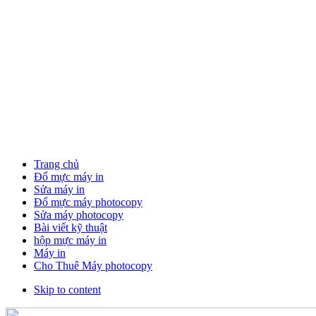
Trang chủ
Đổ mực máy in
Sửa máy in
Đổ mực máy photocopy
Sửa máy photocopy
Bài viết kỹ thuật
hộp mực máy in
Máy in
Cho Thuê Máy photocopy
Skip to content