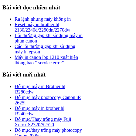
Bài viết đọc nhiều nhất
Ra lệnh nhưng máy không in
Reset máy in brother hl
2130/2240d/2250dn/2270dw
Lỗi thường gặp khi sử dụng máy in
phun canon
Các lỗi thường gặp khi sử dụng
máy in epson
Máy in canon lbp 1210 xuất hiện
thông báo " service error"
Bài viết mới nhất
Đổ mực máy in Brother hl
l3280cdw
Đổ mực máy photocopy Canon iR
2625i
Đổ mực máy in brother hl
l3240cdw
Đổ mực/Thay trống máy Fuji
Xerox S2320/S2520
Đổ mực/thay trống máy photocopy
Canon 2006n