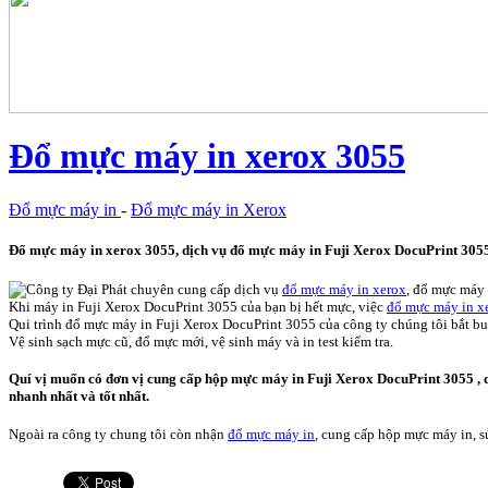
Đổ mực máy in xerox 3055
Đổ mực máy in
-
Đổ mực máy in Xerox
Đổ mực máy in xerox 3055, dịch vụ đổ mực máy in Fuji Xerox DocuPrint 3055,
Công ty Đại Phát chuyên cung cấp dịch vụ
đổ mực máy in xerox
, đổ mực máy 
Khi máy in Fuji Xerox DocuPrint 3055 của bạn bị hết mực, việc
đổ mực máy in x
Qui trình đổ mực máy in Fuji Xerox DocuPrint 3055 của công ty chúng tôi bắt bu
Vệ sinh sạch mực cũ, đổ mực mới, vệ sinh máy và in test kiểm tra.
Quí vị muốn có đơn vị cung cấp hộp mực máy in Fuji Xerox DocuPrint 3055 , d
nhanh nhất và tốt nhất.
Ngoài ra công ty chung tôi còn nhận
đổ mực máy in
, cung cấp hộp mực máy in, sử