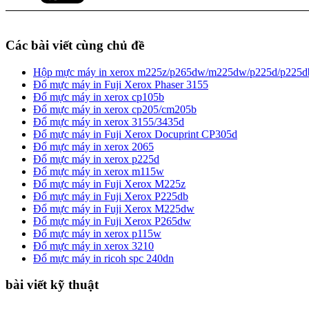
Các bài viết cùng chủ đề
Hộp mực máy in xerox m225z/p265dw/m225dw/p225d/p225d
Đổ mực máy in Fuji Xerox Phaser 3155
Đổ mực máy in xerox cp105b
Đổ mực máy in xerox cp205/cm205b
Đổ mực máy in xerox 3155/3435d
Đổ mực máy in Fuji Xerox Docuprint CP305d
Đổ mực máy in xerox 2065
Đổ mực máy in xerox p225d
Đổ mực máy in xerox m115w
Đổ mực máy in Fuji Xerox M225z
Đổ mực máy in Fuji Xerox P225db
Đổ mực máy in Fuji Xerox M225dw
Đổ mực máy in Fuji Xerox P265dw
Đổ mực máy in xerox p115w
Đổ mực máy in xerox 3210
Đổ mực máy in ricoh spc 240dn
bài viết kỹ thuật