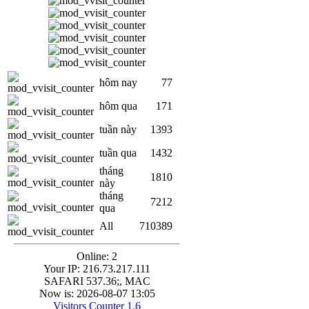
hôm nay
77
hôm qua
171
tuần này
1393
tuần qua
1432
tháng
1810
này
tháng
7212
qua
All
710389
Online: 2
Your IP: 216.73.217.111
SAFARI 537.36;, MAC
Now is: 2026-08-07 13:05
Visitors Counter 1.6